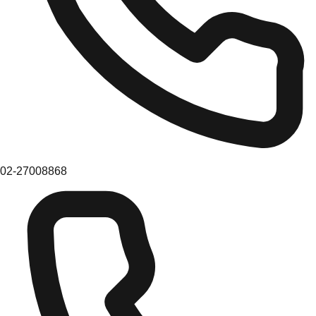
02-27008868