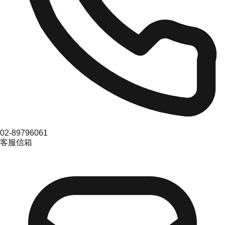
02-89796061
客服信箱